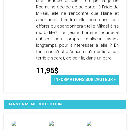
une période difficile. Lorsque la jeune
Roumaine décide de se porter à l'aide de
Mikaël, elle ne rencontre que Haine et
amertume. Tiendra-t-elle bon dans ses
efforts ou abandonnera-t-telle Mikaël à sa
morbidité? Le jeune homme pourra-t-il
oublier son propre malheur assez
longtemps pour s'interesser à elle ? En
tous cas c'est à Adriana qu'il confiera son
terrible secret, ce soir là, dans un parc...
11,95$
INFORMATIONS SUR L'AUTEUR »
DANS LA MÊME COLLECTION