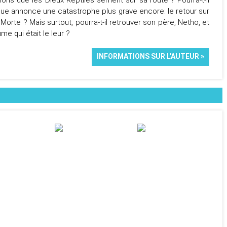
lusions que les Dieux Reptiles sèment sur sa route ? Pourra-t-il
enue annonce une catastrophe plus grave encore: le retour sur
Morte ? Mais surtout, pourra-t-il retrouver son père, Netho, et
me qui était le leur ?
INFORMATIONS SUR L'AUTEUR »