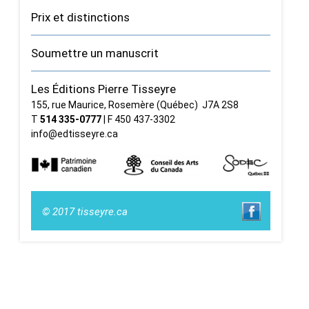
Prix et distinctions
Soumettre un manuscrit
Les Éditions Pierre Tisseyre
155, rue Maurice, Rosemère (Québec) J7A 2S8
T
514 335‑0777
| F 450 437‑3302
info@edtisseyre.ca
© 2017 tisseyre.ca