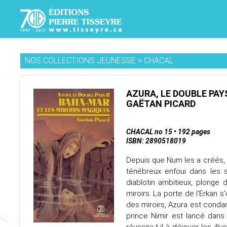
NOS COLLECTIONS JEUNESSE
>
CHACAL
AZURA, LE DOUBLE PAYS
GAËTAN PICARD
CHACAL no 15 • 192 pages
ISBN: 2890518019
Depuis que Num les a créés, l
ténébreux enfoui dans les 
diablotin ambitieux, plonge 
miroirs. La porte de l'Erkan 
des miroirs, Azura est conda
prince Nimir est lancé dans