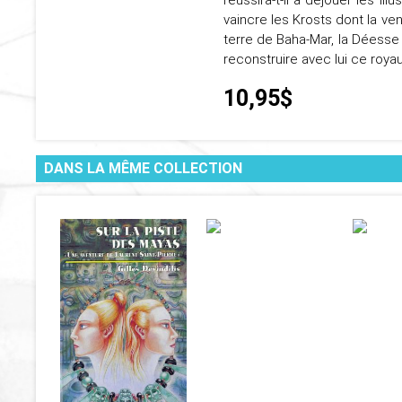
réussira-t-il à déjouer les il
vaincre les Krosts dont la v
terre de Baha-Mar, la Déesse 
reconstruire avec lui ce royau
10,95$
DANS LA MÊME COLLECTION